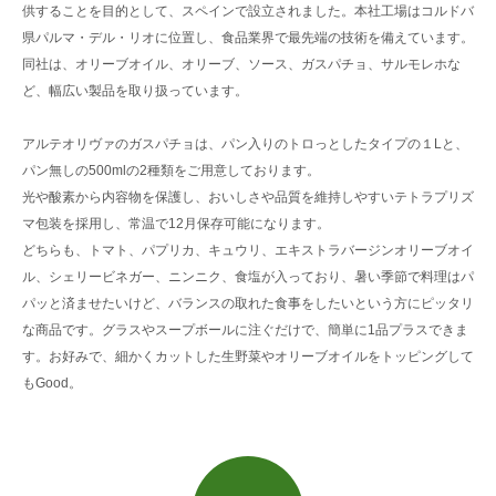
供することを目的として、スペインで設立されました。本社工場はコルドバ
県パルマ・デル・リオに位置し、食品業界で最先端の技術を備えています。
同社は、オリーブオイル、オリーブ、ソース、ガスパチョ、サルモレホな
ど、幅広い製品を取り扱っています。
アルテオリヴァのガスパチョは、パン入りのトロっとしたタイプの１Lと、
パン無しの500mlの2種類をご用意しております。
光や酸素から内容物を保護し、おいしさや品質を維持しやすいテトラプリズ
マ包装を採用し、常温で12月保存可能になります。
どちらも、トマト、パプリカ、キュウリ、エキストラバージンオリーブオイ
ル、シェリービネガー、ニンニク、食塩が入っており、暑い季節で料理はパ
パッと済ませたいけど、バランスの取れた食事をしたいという方にピッタリ
な商品です。グラスやスープボールに注ぐだけで、簡単に1品プラスできま
す。お好みで、細かくカットした生野菜やオリーブオイルをトッピングして
もGood。