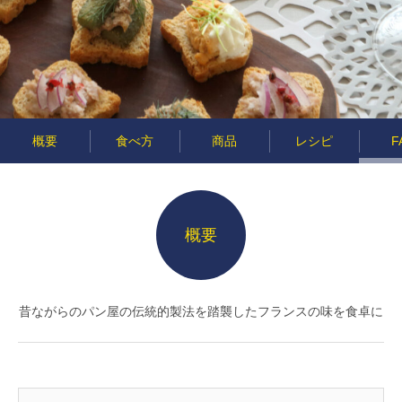
概要
食べ方
商品
レシピ
F
概要
昔ながらのパン屋の伝統的製法を踏襲したフランスの味を食卓に