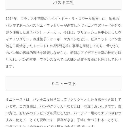
パスキエ社
1974年、フランス中西部の「ペイ・ドゥ・ラ・ロワール地方」に、地元の
パン屋であったパスキエ・ファミリーが創業したヴィエノワズリー（牛乳や
卵を使用した菓子パン）・メーカー。今日は、ブリオッシュを中心としたヴ
ィエノワズリー、冷凍菓子（ケーキ、マカロンなど）、ビスコット（パン生
地を二度焼きしたトースト）の3部門を柱に事業を展開しており、昔ながら
のパン屋の伝統的製法を踏襲しながらも、斬新なアイデアと最新の技術も取
り入れ、パンの本場・フランスならではの味と品質を食卓にお届けしており
ます。
ミニトースト
ミニトーストは、パンを二度焼きにしてサクサクっとした食感を引き出して
います。この食感は、パンやクラッカーなどとは一味違うおいしさです。食
べ方は、お好みのトッピングを乗せるだけ。パーティー用のカナッペやおつ
まみに使えて、とても便利です。保存がきき、手軽に食べられることから、
フランスをはじめヨーロッパでは日々の食卓に登場します。