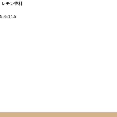
、レモン香料
月
8×14.5