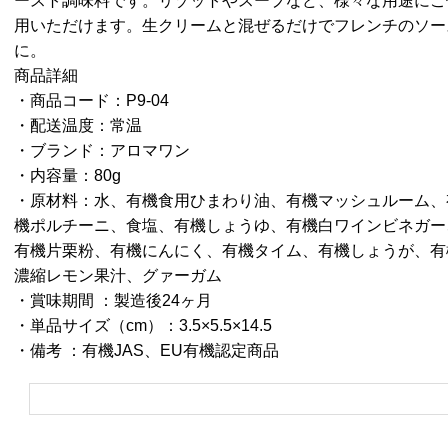
ースト調味料です。リゾットやスープなど、様々な用途にご
用いただけます。生クリームと混ぜるだけでフレンチのソー
に。
商品詳細
・商品コード：P9-04
・配送温度：常温
・ブランド：アロマワン
・内容量：80g
・原材料：水、有機食用ひまわり油、有機マッシュルーム、
機ポルチーニ、食塩、有機しょうゆ、有機白ワインビネガー
有機片栗粉、有機にんにく、有機タイム、有機しょうが、有
濃縮レモン果汁、グァーガム
・賞味期間 ：製造後24ヶ月
・単品サイズ（cm）：3.5×5.5×14.5
・備考 ：有機JAS、EU有機認定商品