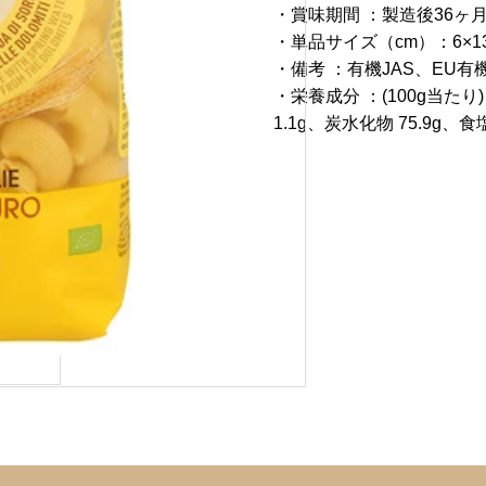
・賞味期間 ：製造後36ヶ
・単品サイズ（cm）：6×13
・備考 ：有機JAS、EU有
・栄養成分 ：(100g当たり)
1.1g、炭水化物 75.9g、食