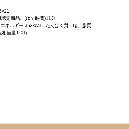
月
×21
機認定商品。(ゆで時間)11分
 エネルギー 352kcal、たんぱく質 11g、脂質
塩相当量 0.01g