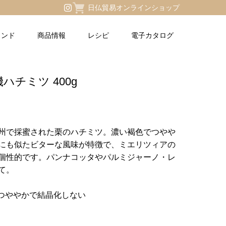
日仏貿易オンラインショップ
ランド
商品情報
レシピ
電子カタログ
チミツ 400g
州で採蜜された栗のハチミツ。濃い褐色でつやや
にも似たビターな風味が特徴で、ミエリツィアの
個性的です。パンナコッタやパルミジャーノ・レ
て。
:つややかで結晶化しない