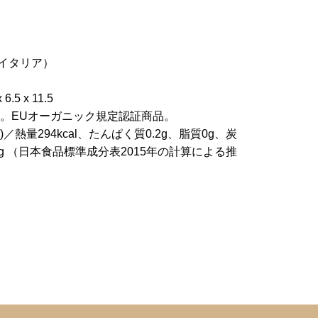
イタリア）
月
5 x 11.5
ナ。EUオーガニック規定認証商品。
／熱量294kcal、たんぱく質0.2g、脂質0g、炭
0g （日本食品標準成分表2015年の計算による推