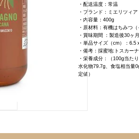
・配送温度：常温
・ブランド：ミエリツィア
・内容量：400g
・原材料：有機はちみつ（
・賞味期間 ：製造後30ヶ
・単品サイズ（cm）：6.5 x 6.
・備考：採蜜地:トスカー
・
栄養成分：（100g当たり)
水化物79.7g、食塩相当量
定値）