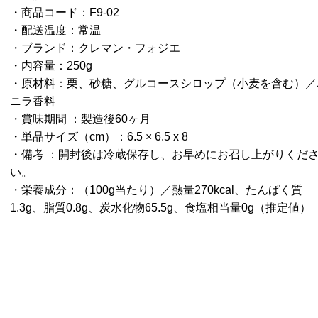
・商品コード：F9-02
・配送温度：常温
・ブランド：クレマン・フォジエ
・内容量：250g
・原材料：栗、砂糖、グルコースシロップ（小麦を含む）／
ニラ香料
・賞味期間 ：製造後60ヶ月
・単品サイズ（cm）：6.5 × 6.5 x 8
・備考 ：
開封後は冷蔵保存し、お早めにお召し上がりくだ
い。
・栄養成分：（100g当たり）／熱量270kcal、たんぱく質
1.3g、脂質0.8g、炭水化物65.5g、食塩相当量0g（推定値）