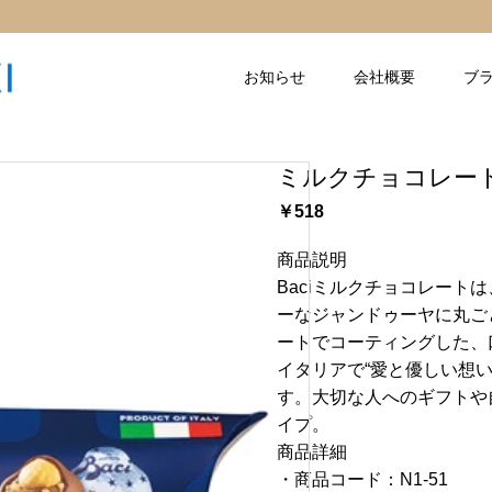
お知らせ
会社概要
ブ
ミルクチョコレート 
￥518
商品説明
Baciミルクチョコレー
ーなジャンドゥーヤに丸ご
ートでコーティングした、
イタリアで“愛と優しい想
す。大切な人へのギフトや
イプ。
商品詳細
・商品コード：N1-51