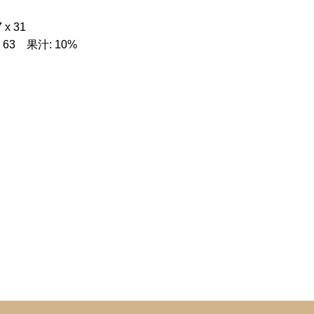
月
x 31
: 63 果汁: 10%