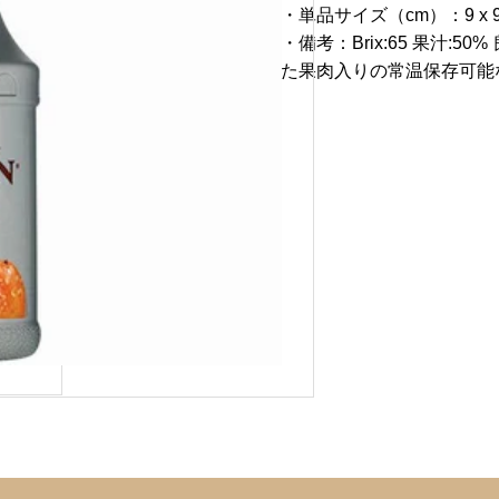
・単品サイズ（cm）：9 x 9 x
・備考：Brix:65 果汁
た果肉入りの常温保存可能