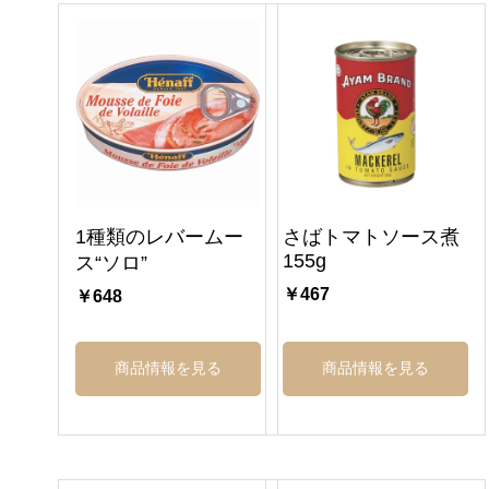
1種類のレバームー
さばトマトソース煮
155g
ス“ソロ”
￥467
￥648
商品情報を見る
商品情報を見る