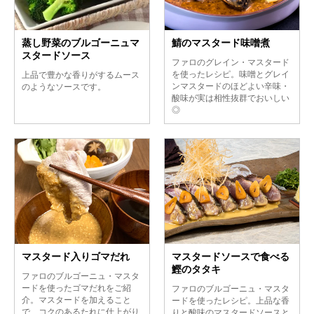
蒸し野菜のブルゴーニュマ
鯖のマスタード味噌煮
スタードソース
ファロのグレイン・マスタード
を使ったレシピ。味噌とグレイ
上品で豊かな香りがするムース
ンマスタードのほどよい辛味・
のようなソースです。
酸味が実は相性抜群でおいしい
◎
マスタード入りゴマだれ
マスタードソースで食べる
鰹のタタキ
ファロのブルゴーニュ・マスタ
ードを使ったゴマだれをご紹
ファロのブルゴーニュ・マスタ
介。マスタードを加えること
ードを使ったレシピ。上品な香
で、コクのあるたれに仕上がり
りと酸味のマスタードソースと