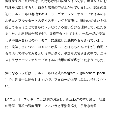
調理がすべて終われば、お待ちかねの試食タイムです。出来立てのお
料理をお出しすると、自然と感嘆の声が上がっていました。試食の最
初にアルチェネロ有機エキストラ・ヴァージン・オリーブオイルのド
ルチェとフルッタートのテイスティングを実施し、味わいの違いを体
感してもらうことでさらにレシピによる使い分けを理解していただき
ました。お料理は全部で4品。皆様完食されており、一品一品の美味
しさや組み合わせのハーモニーに感激した感想をもらされていまし
た。美味しさについてコメントが多いことはもちろんですが、自宅で
も再現して作ってみるという声が多く、参加者の皆さまの中で、エキ
ストラヴァージンオリーブオイルの活用の幅が広がったようでした。
気になるレシピは、アルチェネロ公式Instagram（ @alcenero_japan
）でも近日中に紹介しますので、フォローの上楽しみにお待ちくださ
い。
[メニュー] ズッキーニと浅利のお浸し、新玉ねぎのすり流し 初夏
の野菜、蓮根の鶏肉団子 アスパラと半熟卵添え、手巻き寿司