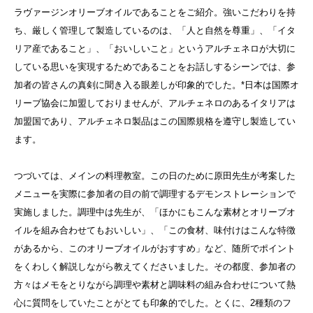
ラヴァージンオリーブオイルであることをご紹介。強いこだわりを持
ち、厳しく管理して製造しているのは、「人と自然を尊重」、「イタ
リア産であること」、「おいしいこと」というアルチェネロが大切に
している思いを実現するためであることをお話しするシーンでは、参
加者の皆さんの真剣に聞き入る眼差しが印象的でした。*日本は国際オ
リーブ協会に加盟しておりませんが、アルチェネロのあるイタリアは
加盟国であり、アルチェネロ製品はこの国際規格を遵守し製造してい
ます。
つづいては、メインの料理教室。この日のために原田先生が考案した
メニューを実際に参加者の目の前で調理するデモンストレーションで
実施しました。調理中は先生が、「ほかにもこんな素材とオリーブオ
イルを組み合わせてもおいしい」、「この食材、味付けはこんな特徴
があるから、このオリーブオイルがおすすめ」など、随所でポイント
をくわしく解説しながら教えてくださいました。その都度、参加者の
方々はメモをとりながら調理や素材と調味料の組み合わせについて熱
心に質問をしていたことがとても印象的でした。とくに、2種類のフ