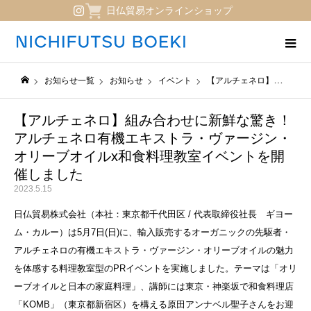
日仏貿易オンラインショップ
お知らせ一覧
お知らせ
イベント
【アルチェネロ】組み合わせに新鮮な驚き！アルチェネロ有機エキストラ・ヴァージン・オリーブオイルx和食料理教室イベントを開催しました
日仏貿易コーポレートサイト
【アルチェネロ】組み合わせに新鮮な驚き！
アルチェネロ有機エキストラ・ヴァージン・
オリーブオイルx和食料理教室イベントを開
催しました
2023.5.15
日仏貿易株式会社（本社：東京都千代田区 / 代表取締役社長 ギヨー
ム・カルー）は5月7日(日)に、輸入販売するオーガニックの先駆者・
アルチェネロの有機エキストラ・ヴァージン・オリーブオイルの魅力
を体感する料理教室型のPRイベントを実施しました。テーマは「オリ
ーブオイルと日本の家庭料理」、講師には東京・神楽坂で和食料理店
「KOMB」（東京都新宿区）を構える原田アンナベル聖子さんをお迎