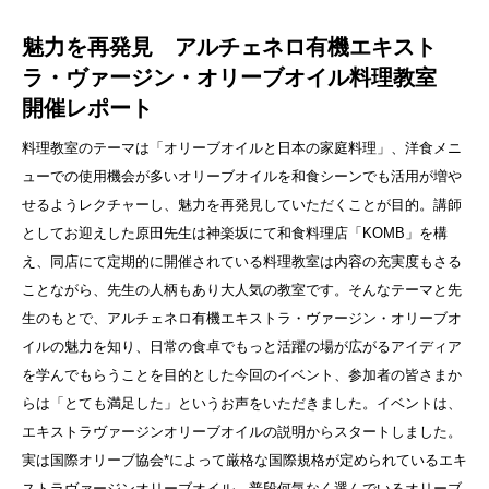
魅力を再発見 アルチェネロ有機エキスト
ラ・ヴァージン・オリーブオイル料理教室
開催レポート
料理教室のテーマは「オリーブオイルと日本の家庭料理」、洋食メニ
ューでの使用機会が多いオリーブオイルを和食シーンでも活用が増や
せるようレクチャーし、魅力を再発見していただくことが目的。講師
としてお迎えした原田先生は神楽坂にて和食料理店「KOMB」を構
え、同店にて定期的に開催されている料理教室は内容の充実度もさる
ことながら、先生の人柄もあり大人気の教室です。そんなテーマと先
生のもとで、アルチェネロ有機エキストラ・ヴァージン・オリーブオ
イルの魅力を知り、日常の食卓でもっと活躍の場が広がるアイディア
を学んでもらうことを目的とした今回のイベント、参加者の皆さまか
らは「とても満足した」というお声をいただきました。イベントは、
エキストラヴァージンオリーブオイルの説明からスタートしました。
実は国際オリーブ協会*によって厳格な国際規格が定められているエキ
ストラヴァージンオリーブオイル、普段何気なく選んでいるオリーブ