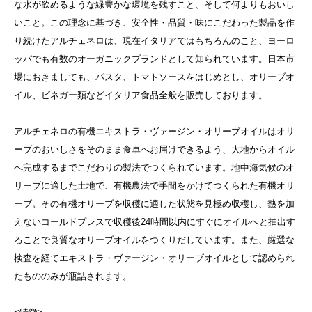
な水が飲めるような緑豊かな環境を残すこと、そして何よりもおいし
いこと。この理念に基づき、安全性・品質・味にこだわった製品を作
り続けたアルチェネロは、現在イタリアではもちろんのこと、ヨーロ
ッパでも有数のオーガニックブランドとして知られています。日本市
場におきましても、パスタ、トマトソースをはじめとし、オリーブオ
イル、ビネガー類などイタリア食品全般を販売しております。
アルチェネロの有機エキストラ・ヴァージン・オリーブオイルはオリ
ーブのおいしさをそのまま食卓へお届けできるよう、大地からオイル
へ完成するまでこだわりの製法でつくられています。地中海気候のオ
リーブに適した土地で、有機農法で手間をかけてつくられた有機オリ
ーブ。その有機オリーブを収穫に適した状態を見極め収穫し、熱を加
えないコールドプレスで収穫後24時間以内にすぐにオイルへと抽出す
ることで良質なオリーブオイルをつくりだしています。また、厳選な
検査を経てエキストラ・ヴァージン・オリーブオイルとして認められ
たもののみが瓶詰されます。