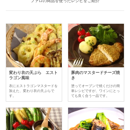
ファロの商品を使ったレシピをご紹介
変わり衣の天ぷら エスト
豚肉のマスタードチーズ焼
ラゴン風味
き
衣にエストラゴンマスタードを
塗ってオーブンで焼くだけの簡
加えた、変わり衣の天ぷらで
単レシピですが、ワインにとっ
す。
ても良く合う一品です。