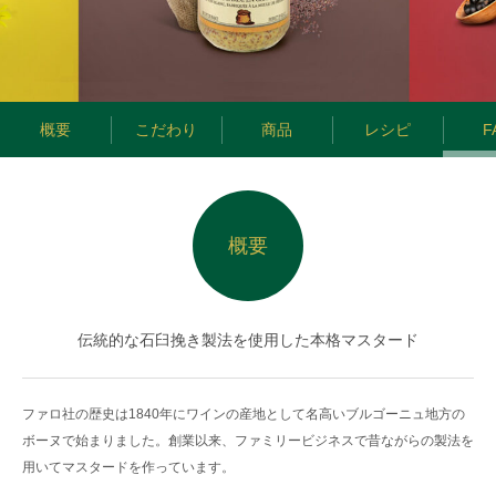
概要
こだわり
商品
レシピ
F
概要
伝統的な石臼挽き製法を使用した本格マスタード
ファロ社の歴史は1840年にワインの産地として名高いブルゴーニュ地方の
ボーヌで始まりました。創業以来、ファミリービジネスで昔ながらの製法を
用いてマスタードを作っています。