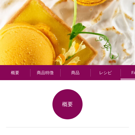
概要
商品特徴
商品
レシピ
F
概要