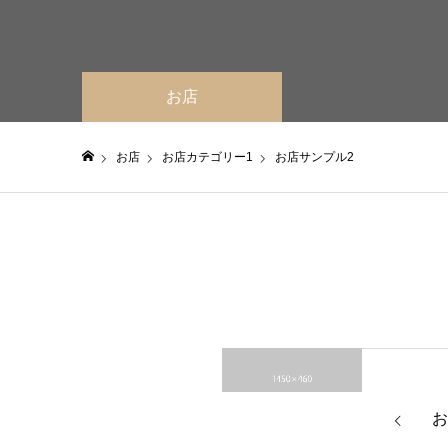
お店
お店
お店カテゴリー1
お店サンプル2
日仏貿易コーポレートサイト
お